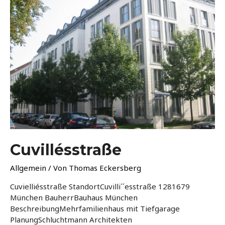
Cuvillésstraße
Allgemein
/ Von
Thomas Eckersberg
Cuvielliésstraße StandortCuvilli´´esstraße 1281679
München BauherrBauhaus München
BeschreibungMehrfamilienhaus mit Tiefgarage
PlanungSchluchtmann Architekten