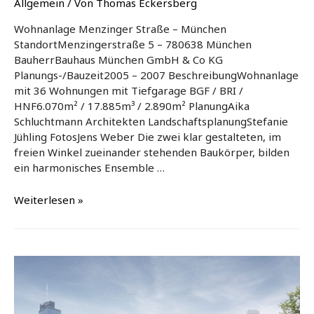
Allgemein
/ Von
Thomas Eckersberg
Wohnanlage Menzinger Straße – München
StandortMenzingerstraße 5 – 780638 München
BauherrBauhaus München GmbH & Co KG
Planungs-/Bauzeit2005 – 2007 BeschreibungWohnanlage
mit 36 Wohnungen mit Tiefgarage BGF / BRI /
HNF6.070m² / 17.885m³ / 2.890m² PlanungAika
Schluchtmann Architekten LandschaftsplanungStefanie
Jühling FotosJens Weber Die zwei klar gestalteten, im
freien Winkel zueinander stehenden Baukörper, bilden
ein harmonisches Ensemble …
Menzinger
Weiterlesen »
Straße